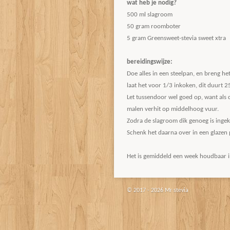
wat heb je nodig?
500 ml slagroom
50 gram roomboter
5 gram Greensweet-stevia sweet xtra
bereidingswijze:
Doe alles in een steelpan, en breng he
laat het voor 1/3 inkoken, dit duurt 2
Let tussendoor wel goed op, want als 
malen verhit op middelhoog vuur.
Zodra de slagroom dik genoeg is ingeko
Schenk het daarna over in een glazen 
Het is gemiddeld een week houdbaar i
© 2017 - 2026 Mr stevia