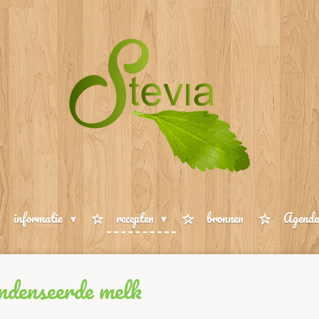
informatie
recepten
bronnen
Agend
onde
n
seerde melk